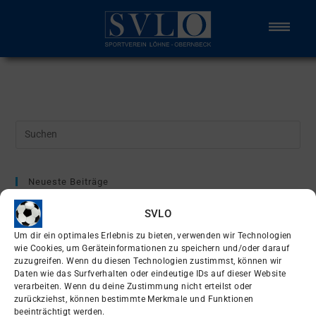
Neueste Beiträge
A-Jugend im neuen Gewand
SVLO
Enges Spiel verloren
Um dir ein optimales Erlebnis zu bieten, verwenden wir Technologien
wie Cookies, um Geräteinformationen zu speichern und/oder darauf
Erste spielt um Supercup
zuzugreifen. Wenn du diesen Technologien zustimmst, können wir
Daten wie das Surfverhalten oder eindeutige IDs auf dieser Website
EDEKA Foodservice Sportpark
verarbeiten. Wenn du deine Zustimmung nicht erteilst oder
Ü32 zieht ins Pokalfinale ein
zurückziehst, können bestimmte Merkmale und Funktionen
beeinträchtigt werden.