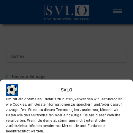
Neueste Beiträge
A-Jugend im neuen Gewand
SVLO
Enges Spiel verloren
Um dir ein optimales Erlebnis zu bieten, verwenden wir Technologien
wie Cookies, um Geräteinformationen zu speichern und/oder darauf
Erste spielt um Supercup
zuzugreifen. Wenn du diesen Technologien zustimmst, können wir
Daten wie das Surfverhalten oder eindeutige IDs auf dieser Website
EDEKA Foodservice Sportpark
verarbeiten. Wenn du deine Zustimmung nicht erteilst oder
Ü32 zieht ins Pokalfinale ein
zurückziehst, können bestimmte Merkmale und Funktionen
beeinträchtigt werden.