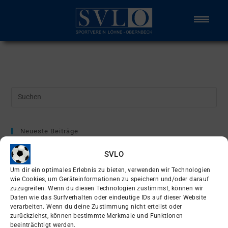
Neueste Beiträge
A-Jugend im neuen Gewand
SVLO
Enges Spiel verloren
Um dir ein optimales Erlebnis zu bieten, verwenden wir Technologien
wie Cookies, um Geräteinformationen zu speichern und/oder darauf
Erste spielt um Supercup
zuzugreifen. Wenn du diesen Technologien zustimmst, können wir
Daten wie das Surfverhalten oder eindeutige IDs auf dieser Website
EDEKA Foodservice Sportpark
verarbeiten. Wenn du deine Zustimmung nicht erteilst oder
Ü32 zieht ins Pokalfinale ein
zurückziehst, können bestimmte Merkmale und Funktionen
beeinträchtigt werden.