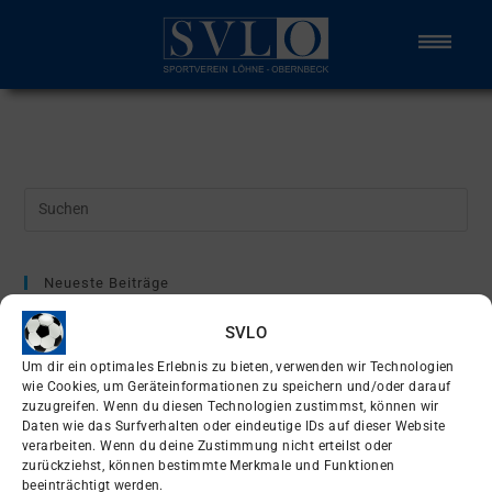
Neueste Beiträge
Enges Spiel verloren
SVLO
Erste spielt um Supercup
Um dir ein optimales Erlebnis zu bieten, verwenden wir Technologien
wie Cookies, um Geräteinformationen zu speichern und/oder darauf
EDEKA Foodservice Sportpark
zuzugreifen. Wenn du diesen Technologien zustimmst, können wir
Daten wie das Surfverhalten oder eindeutige IDs auf dieser Website
Ü32 zieht ins Pokalfinale ein
verarbeiten. Wenn du deine Zustimmung nicht erteilst oder
Kirches & Günay neue Sponsoren
zurückziehst, können bestimmte Merkmale und Funktionen
beeinträchtigt werden.