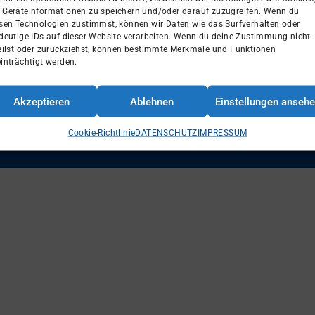
Geräteinformationen zu speichern und/oder darauf zuzugreifen. Wenn du
sen Technologien zustimmst, können wir Daten wie das Surfverhalten oder
deutige IDs auf dieser Website verarbeiten. Wenn du deine Zustimmung nicht
eilst oder zurückziehst, können bestimmte Merkmale und Funktionen
inträchtigt werden.
 Shop
Fan Shop
Intern
Impressum
Datenschutz
Cookie Richtlini
Akzeptieren
Ablehnen
Einstellungen anseh
Cookie-Richtlinie
DATENSCHUTZ
IMPRESSUM