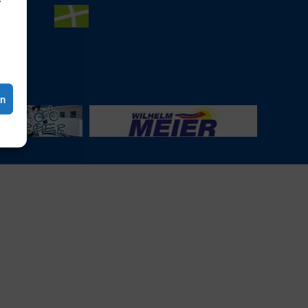
e (EU)
en