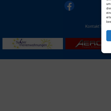
um 
die
ein
ert
bee
Kontakt
Team