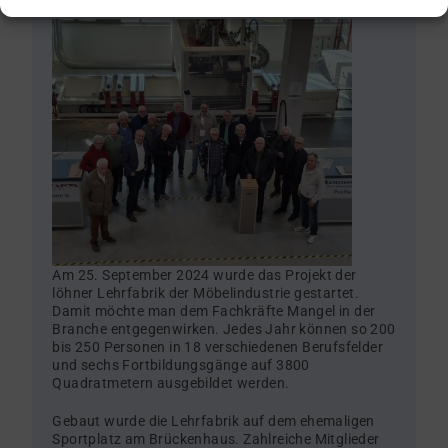
März 10, 2026
Am 25. September 2024 wurde das Projekt der
löhner Lehrfabrik der Möbelindustrie gestartet.
Damit möchte man dem Fachkräfte Mangel in der
Branche entgegenwirken. Jedes Jahr können so 200
bis 250 Personen in 18 verschiedenen Berufsfelder
und sechs Fortbildungsgänge auf 3800
Quadratmetern ausgebildet werden.
Gebaut wurde die Lehrfabrik auf dem ehemaligen
Sportplatz am Brückenhaus. Zahlreiche Mitglieder