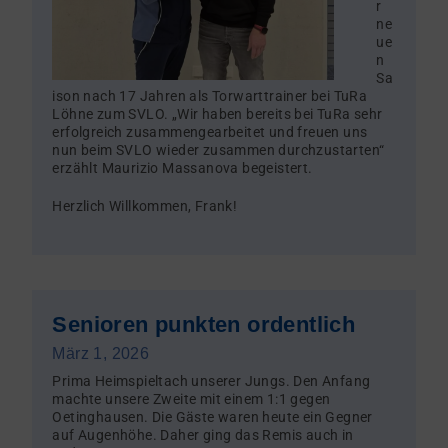
r
ne
ue
n
Sa
ison nach 17 Jahren als Torwarttrainer bei TuRa
Löhne zum SVLO. „Wir haben bereits bei TuRa sehr
erfolgreich zusammengearbeitet und freuen uns
nun beim SVLO wieder zusammen durchzustarten“
erzählt Maurizio Massanova begeistert.
Herzlich Willkommen, Frank!
Senioren punkten ordentlich
März 1, 2026
Prima Heimspieltach unserer Jungs. Den Anfang
machte unsere Zweite mit einem 1:1 gegen
Oetinghausen. Die Gäste waren heute ein Gegner
auf Augenhöhe. Daher ging das Remis auch in