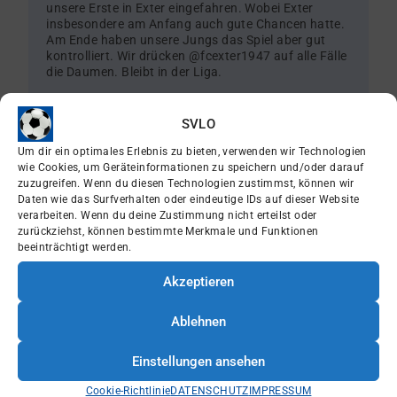
unsere Erste in Exter eingefahren. Wobei Exter
insbesondere am Anfang auch gute Chancen hatte.
Am Ende haben unsere Jungs das Spiel aber gut
kontrolliert. Wir drücken @fcexter1947 auf alle Fälle
die Daumen. Bleibt in der Liga.
Nächste Woche wartet auf die Truppe von Marco
und Mauri der Tabellendritte aus Holsen. Das
SVLO
Hinspiel hatten wir verdient verloren. Aber mal
Um dir ein optimales Erlebnis zu bieten, verwenden wir Technologien
schauen, welche Geschichte der Fussball jetzt
wie Cookies, um Geräteinformationen zu speichern und/oder darauf
schreibt.
zuzugreifen. Wenn du diesen Technologien zustimmst, können wir
Daten wie das Surfverhalten oder eindeutige IDs auf dieser Website
Unsere Zweite spielt gegen Hiddenhausen, die
verarbeiten. Wenn du deine Zustimmung nicht erteilst oder
ebenfalls noch Aufstiegsambitionen haben. Es ist
zurückziehst, können bestimmte Merkmale und Funktionen
also am kommenden Wochenende alles angerichtet
beeinträchtigt werden.
für einen spannenden HEIMSPIELTACH IN LÖHNES
SCHÖNSTEN STADION!
Akzeptieren
Ablehnen
Einstellungen ansehen
Besuch der Lehrfabrik
Cookie-Richtlinie
DATENSCHUTZ
IMPRESSUM