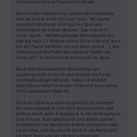
Achterbahnfahrt auf heimischen Rasen
Beim ersten Heimspiel im Ligabetrieb entwickelte
sich ein echter Krimi mit neun Toren. Wir kamen
zunächst überhaupt nicht gut ins Spiel und
verschliefen die ersten Minuten. Das nutzte FC
Schw.-Spork./ Wendlinghausen 9konsequent aus
und lag nach 21 Minuten schon 2:0 in Führung. Kurz
vor der Pause meldeten wir uns dann zurück – Lara
verkürzte per Kopfball nach schöner Flanke von
Giana auf 1:2 und brachte uns zurück ins Spiel.
Nach dem Seitenwechsel übernahmen wir
zunehmend die Kontrolle und drehten die Partie
innerhalb weniger Minuten. Tabea verwandelt
ebenfalls per Kopf nach einer Ecke und Lara netzte
noch zwei weitere Male ein.
Doch das Spiel war noch lange nicht entschieden.
Die Gäste kämpften sich noch einmal zurück und
glichen durch einen Doppelpack in der Schlussphase
zum 4:4 aus. Kurz geschüttelt und wieder sortiert,
mobilisierten wir die letzten Kräfte und warfen alles
nach vorne. Und das wurde belohnt, als Marja sich
ein Herz faste und per Distanzschuss den